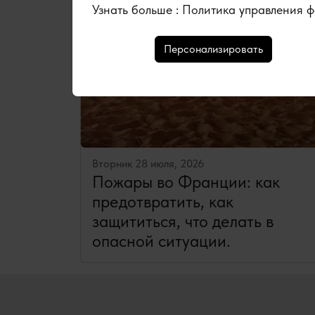
Узнать больше :
Политика управления ф
Персонализировать
Вторник 28 июля, 2026
Пожары во Франции: как
предотвратить, как
защититься, что делать в
опасной ситуации.