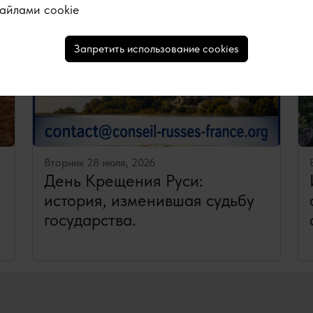
айлами cookie
Запретить использование cookies
Вторник 28 июля, 2026
День Крещения Руси:
история, изменившая судьбу
государства.