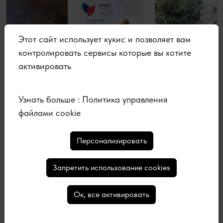
Этот сайт использует кукис и позволяет вам
контролировать сервисы которые вы хотите
активировать
Узнать больше :
Политика управления
Вторник 28
Вторник 28
Воскресенье
файлами cookie
июля, 2026
июля, 2026
26 июля,
Пожары
День
2026
Персонализировать
во
Крещени
Из
Франции
я Руси:
истории
Запретить использование cookies
: как
история,
российск
предотвр
изменив
ого
Ок, все активировать
атить,
шая
флота.
как
судьбу
Спасател