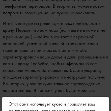
телефонные переговоры. В теории вы можете потом
попросить возмещение, но лучше не рисковать.
Итак, в поездке вы решили, что вам необходимо к
врачу. Первое, что вам надо (если вы не в коме и не
в реанимации) — войти в контакт с сервисной
кoмпанией, указанной в вашей страховке. Ваша
главная задача при этом контакте — чтобы
зарегистрировали ваше досье и дали разрешение на
визит к врачу. Требуйте, чтобы информацию вам
переслали мейлом. Во-первых, вы будете уверены,
что досье зарегистрировано и инструкция получена.
Во- вторых, у вас документальное подтверждение
вашего звонка. В-третьих, у вас будет мейл для
последующего общения.
Этот сайт использует кукис и позволяет вам
Что считать страховым случаем?
контролировать сервисы которые вы хотите