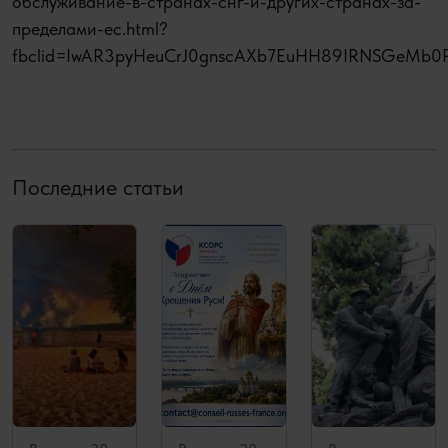
обслуживание-в-странах-снг-и-других-странах-за-
пределами-ес.html?
fbclid=IwAR3pyHeuCrJ0gnscAXb7EuHH89IRNSGeM
Последние статьи