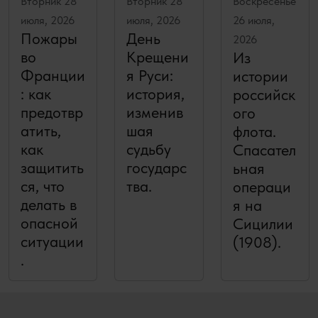
Вторник 28
Вторник 28
Воскресенье
июля, 2026
июля, 2026
26 июля,
Пожары
День
2026
во
Крещени
Из
Франции
я Руси:
истории
: как
история,
российск
предотвр
изменив
ого
атить,
шая
флота.
как
судьбу
Спасател
защитить
государс
ьная
ся, что
тва.
операци
делать в
я на
опасной
Сицилии
ситуации
(1908).
.