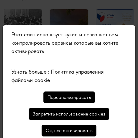
Этот сайт использует кукис и позволяет вам
контролировать сервисы которые вы хотите
активировать
Узнать больше :
Политика управления
Суббота 8
Вторник 28
Вторник 28
файлами cookie
августа,
июля, 2026
июля, 2026
Пожары
День
2026
Персонализировать
во
Крещени
Ко дню
Франции
я Руси:
заверше
Запретить использование cookies
: как
история,
ния
предотвр
изменив
Ленингр
Ок, все активировать
атить,
шая
адской