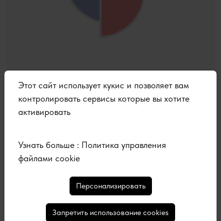
Этот сайт использует кукис и позволяет вам
ВТОРНИК 19 СЕНТЯБРЯ, 2023
контролировать сервисы которые вы хотите
Проект психолога Светланы Котина
активировать
стартовал при поддержке
«Координационного совета российских
соотечественников во Франции»
Узнать больше :
Политика управления
файлами cookie
Персонализировать
Запретить использование cookies
<
1
>