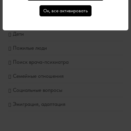
Ок, все активировать
Видеозаписи
Дети
Пожилые люди
Поиск врача-психиатра
Семейные отношения
Социальные вопросы
Эмиграция, адаптация